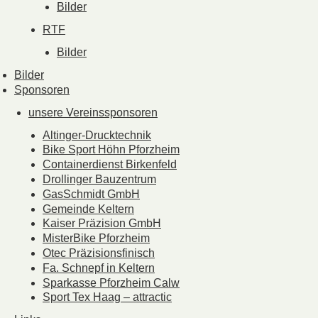
Bilder
RTF
Bilder
Bilder
Sponsoren
unsere Vereinssponsoren
Altinger-Drucktechnik
Bike Sport Höhn Pforzheim
Containerdienst Birkenfeld
Drollinger Bauzentrum
GasSchmidt GmbH
Gemeinde Keltern
Kaiser Präzision GmbH
MisterBike Pforzheim
Otec Präzisionsfinisch
Fa. Schnepf in Keltern
Sparkasse Pforzheim Calw
Sport Tex Haag – attractic