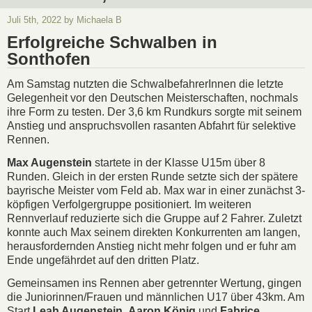
Juli 5th, 2022 by Michaela B
Erfolgreiche Schwalben in
Sonthofen
Am Samstag nutzten die SchwalbefahrerInnen die letzte
Gelegenheit vor den Deutschen Meisterschaften, nochmals
ihre Form zu testen. Der 3,6 km Rundkurs sorgte mit seinem
Anstieg und anspruchsvollen rasanten Abfahrt für selektive
Rennen.
Max Augenstein
startete in der Klasse U15m über 8
Runden. Gleich in der ersten Runde setzte sich der spätere
bayrische Meister vom Feld ab. Max war in einer zunächst 3-
köpfigen Verfolgergruppe positioniert. Im weiteren
Rennverlauf reduzierte sich die Gruppe auf 2 Fahrer. Zuletzt
konnte auch Max seinem direkten Konkurrenten am langen,
herausfordernden Anstieg nicht mehr folgen und er fuhr am
Ende ungefährdet auf den dritten Platz.
Gemeinsamen ins Rennen aber getrennter Wertung, gingen
die Juniorinnen/Frauen und männlichen U17 über 43km. Am
Start
Leah Augenstein
,
Aaron König
und
Fabrice