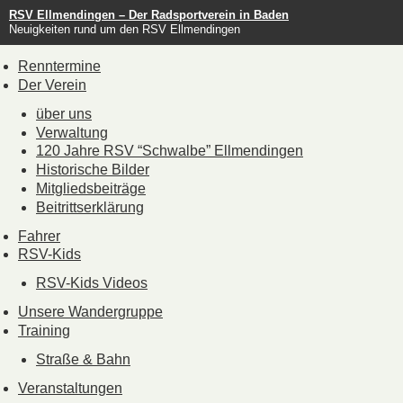
RSV Ellmendingen – Der Radsportverein in Baden
Neuigkeiten rund um den RSV Ellmendingen
Renntermine
Der Verein
über uns
Verwaltung
120 Jahre RSV “Schwalbe” Ellmendingen
Historische Bilder
Mitgliedsbeiträge
Beitrittserklärung
Fahrer
RSV-Kids
RSV-Kids Videos
Unsere Wandergruppe
Training
Straße & Bahn
Veranstaltungen