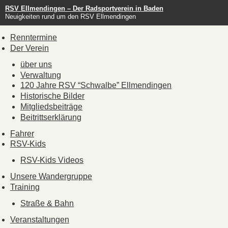
RSV Ellmendingen – Der Radsportverein in Baden
Neuigkeiten rund um den RSV Ellmendingen
Renntermine
Der Verein
über uns
Verwaltung
120 Jahre RSV “Schwalbe” Ellmendingen
Historische Bilder
Mitgliedsbeiträge
Beitrittserklärung
Fahrer
RSV-Kids
RSV-Kids Videos
Unsere Wandergruppe
Training
Straße & Bahn
Veranstaltungen