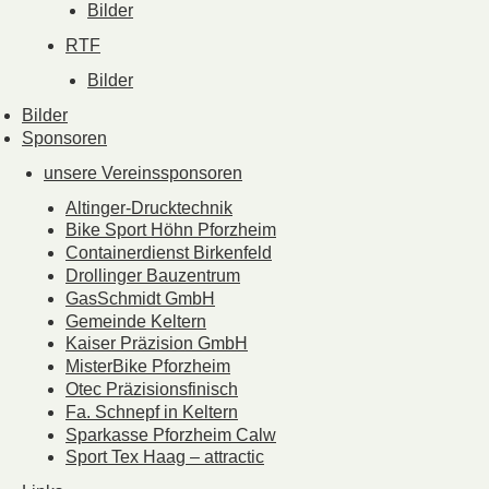
Bilder
RTF
Bilder
Bilder
Sponsoren
unsere Vereinssponsoren
Altinger-Drucktechnik
Bike Sport Höhn Pforzheim
Containerdienst Birkenfeld
Drollinger Bauzentrum
GasSchmidt GmbH
Gemeinde Keltern
Kaiser Präzision GmbH
MisterBike Pforzheim
Otec Präzisionsfinisch
Fa. Schnepf in Keltern
Sparkasse Pforzheim Calw
Sport Tex Haag – attractic