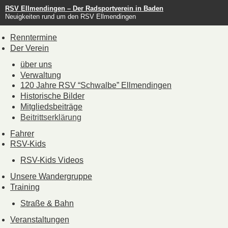
RSV Ellmendingen – Der Radsportverein in Baden
Neuigkeiten rund um den RSV Ellmendingen
Renntermine
Der Verein
über uns
Verwaltung
120 Jahre RSV “Schwalbe” Ellmendingen
Historische Bilder
Mitgliedsbeiträge
Beitrittserklärung
Fahrer
RSV-Kids
RSV-Kids Videos
Unsere Wandergruppe
Training
Straße & Bahn
Veranstaltungen