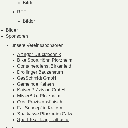
Bilder
RTF
Bilder
Bilder
Sponsoren
unsere Vereinssponsoren
Altinger-Drucktechnik
Bike Sport Höhn Pforzheim
Containerdienst Birkenfeld
Drollinger Bauzentrum
GasSchmidt GmbH
Gemeinde Keltern
Kaiser Präzision GmbH
MisterBike Pforzheim
Otec Präzisionsfinisch
Fa. Schnepf in Keltern
Sparkasse Pforzheim Calw
Sport Tex Haag – attractic