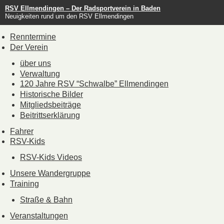
RSV Ellmendingen – Der Radsportverein in Baden
Neuigkeiten rund um den RSV Ellmendingen
Renntermine
Der Verein
über uns
Verwaltung
120 Jahre RSV “Schwalbe” Ellmendingen
Historische Bilder
Mitgliedsbeiträge
Beitrittserklärung
Fahrer
RSV-Kids
RSV-Kids Videos
Unsere Wandergruppe
Training
Straße & Bahn
Veranstaltungen