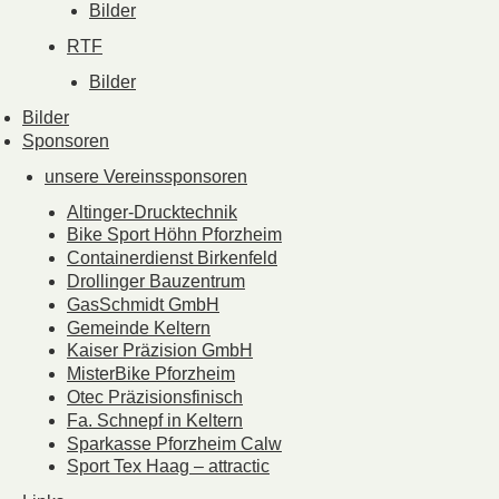
Bilder
RTF
Bilder
Bilder
Sponsoren
unsere Vereinssponsoren
Altinger-Drucktechnik
Bike Sport Höhn Pforzheim
Containerdienst Birkenfeld
Drollinger Bauzentrum
GasSchmidt GmbH
Gemeinde Keltern
Kaiser Präzision GmbH
MisterBike Pforzheim
Otec Präzisionsfinisch
Fa. Schnepf in Keltern
Sparkasse Pforzheim Calw
Sport Tex Haag – attractic