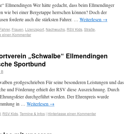
e“ Ellmendingen Wer hätte gedacht, dass beim Ellmendinger
en wie bei einer Bergetappe herrschen können? Doch der
sen forderte auch die stärksten Fahrer. …
Weiterlesen
→
Fahrer
,
Frauen
,
Lizenzsport
,
Nachwuchs
,
RSV Kids
,
Straße
,
se einen Kommentar
ortverein „Schwalbe“ Ellmendingen
sche Sportbund
 B
alben großgeschrieben Für seine besonderen Leistungen und das
che und Förderung erhielt der RSV diese Auszeichnung. Durch
 Ehrungsfeier durchgeführt werden. Der Ehrenpreis wurde
rsammlung in …
Weiterlesen
→
t
,
RSV Kids
,
Termine & Infos
|
Hinterlasse einen Kommentar