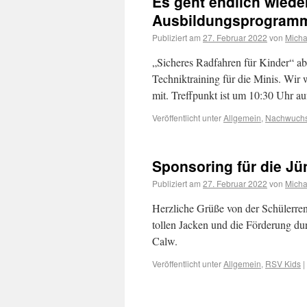
Es geht endlich wiede
Ausbildungsprogram
Publiziert am
27. Februar 2022
von
Micha
„Sicheres Radfahren für Kinder“ ab
Techniktraining für die Minis. Wir w
mit. Treffpunkt ist um 10:30 Uhr 
Veröffentlicht unter
Allgemein
,
Nachwuch
Sponsoring für die Jü
Publiziert am
27. Februar 2022
von
Micha
Herzliche Grüße von der Schülerren
tollen Jacken und die Förderung 
Calw.
Veröffentlicht unter
Allgemein
,
RSV Kids
|