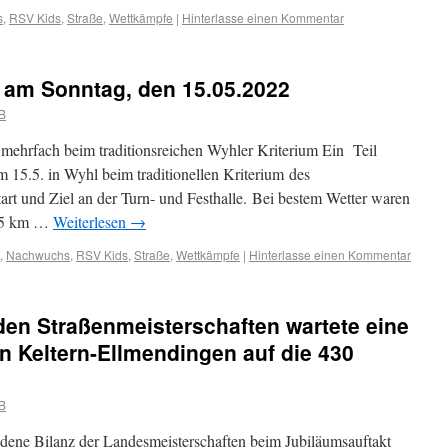
s
,
RSV Kids
,
Straße
,
Wettkämpfe
|
Hinterlasse einen Kommentar
 am Sonntag, den 15.05.2022
B
 mehrfach beim traditionsreichen Wyhler Kriterium Ein Teil
m 15.5. in Wyhl beim traditionellen Kriterium des
art und Ziel an der Turn- und Festhalle. Bei bestem Wetter waren
1,5 km …
Weiterlesen
→
,
Nachwuchs
,
RSV Kids
,
Straße
,
Wettkämpfe
|
Hinterlasse einen Kommentar
 den Straßenmeisterschaften wartete eine
in Keltern-Ellmendingen auf die 430
B
dene Bilanz der Landesmeisterschaften beim Jubiläumsauftakt