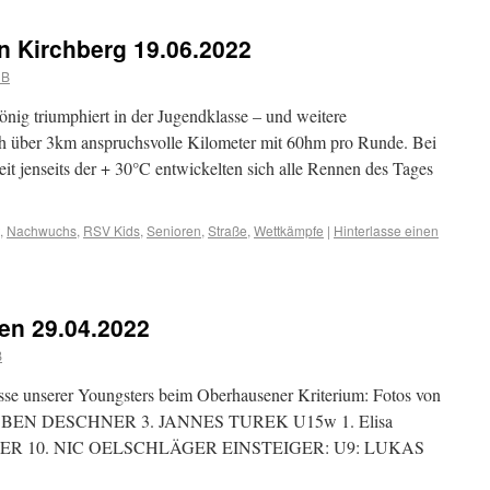
n Kirchberg 19.06.2022
 B
nig triumphiert in der Jugendklasse – und weitere
ch über 3km anspruchsvolle Kilometer mit 60hm pro Runde. Bei
t jenseits der + 30°C entwickelten sich alle Rennen des Tages
,
Nachwuchs
,
RSV Kids
,
Senioren
,
Straße
,
Wettkämpfe
|
Hinterlasse einen
en 29.04.2022
B
sse unserer Youngsters beim Oberhausener Kriterium: Fotos von
2. BEN DESCHNER 3. JANNES TUREK U15w 1. Elisa
UTER 10. NIC OELSCHLÄGER EINSTEIGER: U9: LUKAS