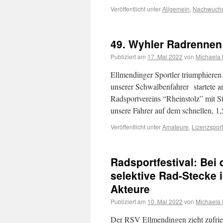
Veröffentlicht unter
Allgemein
,
Nachwuch
49. Wyhler Radrennen
Publiziert am
17. Mai 2022
von
Michaela 
Ellmendinger Sportler triumphieren
unserer Schwalbenfahrer startete a
Radsportvereins “Rheinstolz” mit St
unsere Fahrer auf dem schnellen, 
Veröffentlicht unter
Amateure
,
Lizenzsport
Radsportfestival: Bei
selektive Rad-Stecke 
Akteure
Publiziert am
10. Mai 2022
von
Michaela 
Der RSV Ellmendingen zieht zufrie