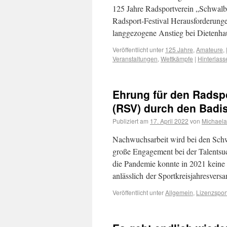
125 Jahre Radsportverein „Schwalb
Radsport-Festival Herausforderung
langgezogene Anstieg bei Dietenhau
Veröffentlicht unter
125 Jahre
,
Amateure
,
Veranstaltungen
,
Wettkämpfe
|
Hinterlas
Ehrung für den Radsp
(RSV) durch den Badi
Publiziert am
17. April 2022
von
Michaela
Nachwuchsarbeit wird bei den Schw
große Engagement bei der Talentsu
die Pandemie konnte in 2021 keine
anlässlich der Sportkreisjahresve
Veröffentlicht unter
Allgemein
,
Lizenzspor