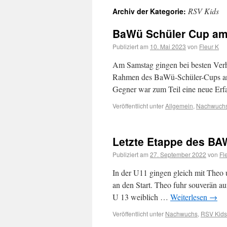
RSV Kids
Archiv der Kategorie:
BaWü Schüler Cup am 
Publiziert am
10. Mai 2023
von
Fleur K
Am Samstag gingen bei besten Verh
Rahmen des BaWü-Schüler-Cups an d
Gegner war zum Teil eine neue Erf
Veröffentlicht unter
Allgemein
,
Nachwuch
Letzte Etappe des BA
Publiziert am
27. September 2022
von
Fl
In der U11 gingen gleich mit Theo
an den Start. Theo fuhr souverän au
U 13 weiblich …
Weiterlesen
→
Veröffentlicht unter
Nachwuchs
,
RSV Kids