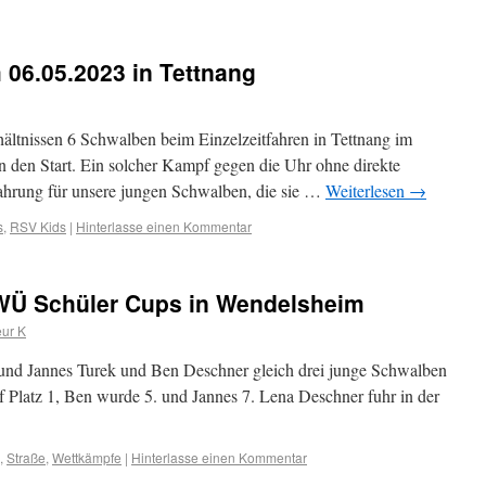
06.05.2023 in Tettnang
ältnissen 6 Schwalben beim Einzelzeitfahren in Tettnang im
en Start. Ein solcher Kampf gegen die Uhr ohne direkte
ahrung für unsere jungen Schwalben, die sie …
Weiterlesen
→
s
,
RSV Kids
|
Hinterlasse einen Kommentar
WÜ Schüler Cups in Wendelsheim
eur K
 und Jannes Turek und Ben Deschner gleich drei junge Schwalben
f Platz 1, Ben wurde 5. und Jannes 7. Lena Deschner fuhr in der
,
Straße
,
Wettkämpfe
|
Hinterlasse einen Kommentar