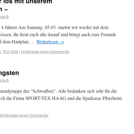
r los mit unserem
m –
ela B
 4 Jahren Am Samstag, 05.03. starten wir wieder mit dem
issen, ihr freut euch alle darauf und bringt auch eure Freunde
auf dem Hartplatz …
Weiterlesen
→
s
,
RSV Kids
|
Hinterlasse einen Kommentar
ngsten
ela B
nradgruppe der “Schwalben”. Alle bedanken sich sehr für die
durch die Firma SPORT-TEX HAAG und die Sparkasse Pforzheim
Hinterlasse einen Kommentar