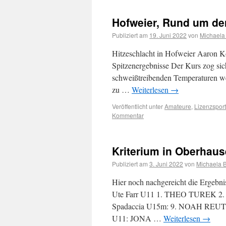
Hofweier, Rund um de
Publiziert am
19. Juni 2022
von
Michaela
Hitzeschlacht in Hofweier Aaron Kö
Spitzenergebnisse Der Kurs zog si
schweißtreibenden Temperaturen wei
zu …
Weiterlesen
→
Veröffentlicht unter
Amateure
,
Lizenzsport
Kommentar
Kriterium in Oberhaus
Publiziert am
3. Juni 2022
von
Michaela 
Hier noch nachgereicht die Ergebni
Ute Farr U11 1. THEO TUREK 
Spadaccia U15m: 9. NOAH RE
U11: JONA …
Weiterlesen
→