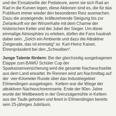
und der Einsatzwille der Pedaleure, wenn sie sich Rad an
Rad in die Kurven legen, diese Aktionen sind es, die für das
Publikum immer wieder den besonderen Reiz ausmachen.
Dazu die ansteigende, kräftezehrende Steigung bis zur
Zielankunft vor der Winzerhalle mit dem Charme der
historischen Kelter und der Jubel der Sieger. Um diese
einmalige Atmosphäre zu erleben, dürfen die Fans hautnah
dabei sein. „Solch ein Ambiente und dazu die Attraktive
Zielgerade, das ist einmalig“ so Karl-Heinz Kaiser,
Ehrenpräsident bei den „Schwalben“.
Junge Talente fördern:
Bei der gleichzeitig ausgetragenen
Etappe zum BAWÜ Schüler Cup der
Sparkassenversicherung wird die gesamte Nachwuchselite
aus dem Land erwartet. Ihr Rennen wird am Nachmittag auf
der vier-Kilometer Runde über das Industriegebiet
Ellmendingen ausgetragen. Keltern war die Wiege der
attraktiven Nachwuchsrennserie. Ende der 90er- Jahre
wurde der Wettbewerb in der Grenzsägemühle in Keltern
aus der Taufe gehoben und feiert in Ellmendingen bereits
sein 25-jähriges Jubiläum.