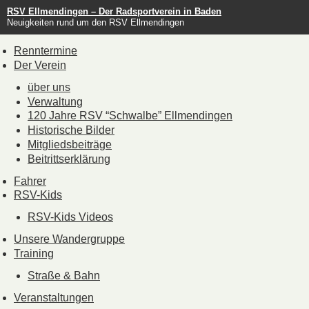
RSV Ellmendingen – Der Radsportverein in Baden
Neuigkeiten rund um den RSV Ellmendingen
Renntermine
Der Verein
über uns
Verwaltung
120 Jahre RSV “Schwalbe” Ellmendingen
Historische Bilder
Mitgliedsbeiträge
Beitrittserklärung
Fahrer
RSV-Kids
RSV-Kids Videos
Unsere Wandergruppe
Training
Straße & Bahn
Veranstaltungen