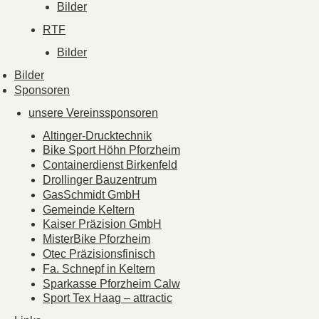
Bilder
RTF
Bilder
Bilder
Sponsoren
unsere Vereinssponsoren
Altinger-Drucktechnik
Bike Sport Höhn Pforzheim
Containerdienst Birkenfeld
Drollinger Bauzentrum
GasSchmidt GmbH
Gemeinde Keltern
Kaiser Präzision GmbH
MisterBike Pforzheim
Otec Präzisionsfinisch
Fa. Schnepf in Keltern
Sparkasse Pforzheim Calw
Sport Tex Haag – attractic