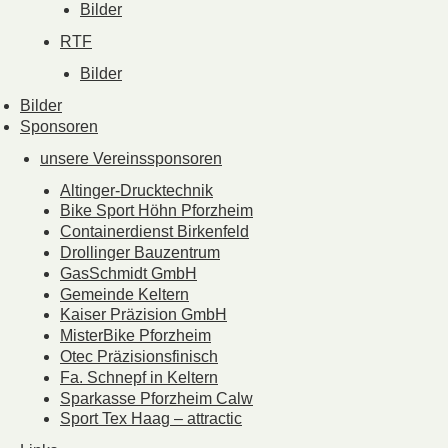
Bilder
RTF
Bilder
Bilder
Sponsoren
unsere Vereinssponsoren
Altinger-Drucktechnik
Bike Sport Höhn Pforzheim
Containerdienst Birkenfeld
Drollinger Bauzentrum
GasSchmidt GmbH
Gemeinde Keltern
Kaiser Präzision GmbH
MisterBike Pforzheim
Otec Präzisionsfinisch
Fa. Schnepf in Keltern
Sparkasse Pforzheim Calw
Sport Tex Haag – attractic