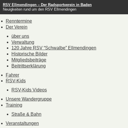
RSV Ellmendingen – Der Radsportverein in Baden
Neuigkeiten rund um den RSV Ellmendingen
Renntermine
Der Verein
über uns
Verwaltung
120 Jahre RSV “Schwalbe” Ellmendingen
Historische Bilder
Mitgliedsbeiträge
Beitrittserklärung
Fahrer
RSV-Kids
RSV-Kids Videos
Unsere Wandergruppe
Training
Straße & Bahn
Veranstaltungen