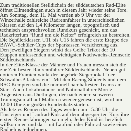
Zum traditionellen Stelldichein der süddeutschen Rad-Elite
öffnet Ellmendingen auch in diesem Jahr wieder seine Tore.
Am Sonntag, dem 11. Mai werden ab 9 Uhr vor der
Winzerhalle zahlreiche Radrennfahrer in unterschiedlichen
Klassen auf den 1,4 Kilometer langen, topografisch und
technisch anspruchsvollen Rundkurs geschickt, um das
Radkriterium “Rund um die Kelter” erfolgreich zu bestreiten.
Die Schülerklassen U11 bis U15 fahren die erste Etappe des
BAWÜ-Schüler-Cups der Sparkassen Versicherung aus.
Den jeweiligen Siegern winkt das Gelbe Trikot der 10
Etappen umfassenden und wichtigsten Nachwuchs-Rennserie
Süddeutschlands.
In der Elite-Klasse der Männer und Frauen messen sich die
zur Zeit besten Radrennfahrer Süddeutschlands. Neben gut
dotieren Prämien winkt der begehrte Siegerpokal “der
Schwalbe-Pflasterstein”. Mit den Racing Students und dem
RSC Kempten sind die nominell namhaftesten Teams am
Start. Auch Lokalmatador und Nationalfahrer Moritz
Augenstein aus Dietlingen, der nach einem schweren
Trainingsunfall auf Mallorca wieder genesen ist, wird um
12:00 Uhr zur großen Rundenhatz starten.
Als letztes Rennen des Tages werden um 15:30 Uhr die
Einsteiger und Laufrad-Kids auf dem abgesperrten Kurs ihre
ersten Rennerfahrungen sammeln. Jedes Kind ist herzlich
willkommen und darf mit Laufrad oder Fahrrad sowie eines
Radhelms teilnehmen.