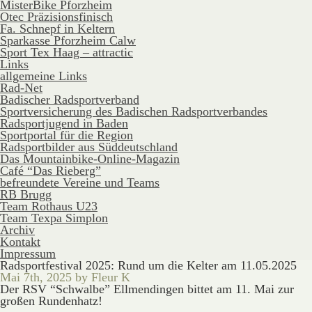
MisterBike Pforzheim
Otec Präzisionsfinisch
Fa. Schnepf in Keltern
Sparkasse Pforzheim Calw
Sport Tex Haag – attractic
Links
allgemeine Links
Rad-Net
Badischer Radsportverband
Sportversicherung des Badischen Radsportverbandes
Radsportjugend in Baden
Sportportal für die Region
Radsportbilder aus Süddeutschland
Das Mountainbike-Online-Magazin
Café “Das Rieberg”
befreundete Vereine und Teams
RB Brugg
Team Rothaus U23
Team Texpa Simplon
Archiv
Kontakt
Impressum
Radsportfestival 2025: Rund um die Kelter am 11.05.2025
Mai 7th, 2025 by Fleur K
Der RSV “Schwalbe” Ellmendingen bittet am 11. Mai zur
großen Rundenhatz!