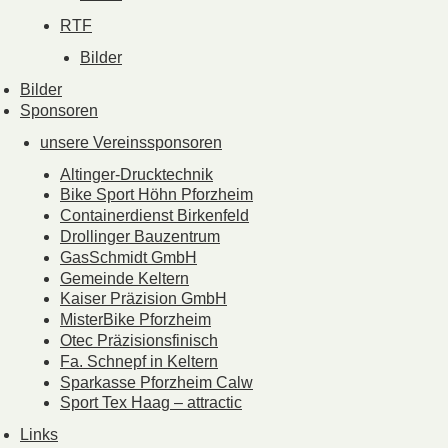
RTF
Bilder
Bilder
Sponsoren
unsere Vereinssponsoren
Altinger-Drucktechnik
Bike Sport Höhn Pforzheim
Containerdienst Birkenfeld
Drollinger Bauzentrum
GasSchmidt GmbH
Gemeinde Keltern
Kaiser Präzision GmbH
MisterBike Pforzheim
Otec Präzisionsfinisch
Fa. Schnepf in Keltern
Sparkasse Pforzheim Calw
Sport Tex Haag – attractic
Links