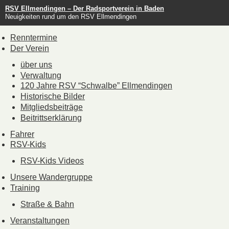
RSV Ellmendingen – Der Radsportverein in Baden
Neuigkeiten rund um den RSV Ellmendingen
Renntermine
Der Verein
über uns
Verwaltung
120 Jahre RSV “Schwalbe” Ellmendingen
Historische Bilder
Mitgliedsbeiträge
Beitrittserklärung
Fahrer
RSV-Kids
RSV-Kids Videos
Unsere Wandergruppe
Training
Straße & Bahn
Veranstaltungen