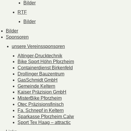
Bilder
RTF
Bilder
Bilder
Sponsoren
unsere Vereinssponsoren
Altinger-Drucktechnik
Bike Sport Höhn Pforzheim
Containerdienst Birkenfeld
Drollinger Bauzentrum
GasSchmidt GmbH
Gemeinde Keltern
Kaiser Präzision GmbH
MisterBike Pforzheim
Otec Präzisionsfinisch
Fa. Schnepf in Keltern
Sparkasse Pforzheim Calw
Sport Tex Haag – attractic