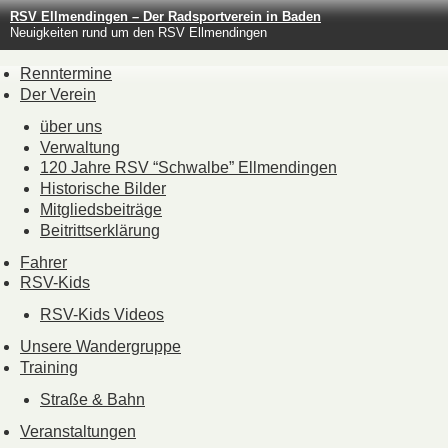
RSV Ellmendingen – Der Radsportverein in Baden
Neuigkeiten rund um den RSV Ellmendingen
Renntermine
Der Verein
über uns
Verwaltung
120 Jahre RSV “Schwalbe” Ellmendingen
Historische Bilder
Mitgliedsbeiträge
Beitrittserklärung
Fahrer
RSV-Kids
RSV-Kids Videos
Unsere Wandergruppe
Training
Straße & Bahn
Veranstaltungen