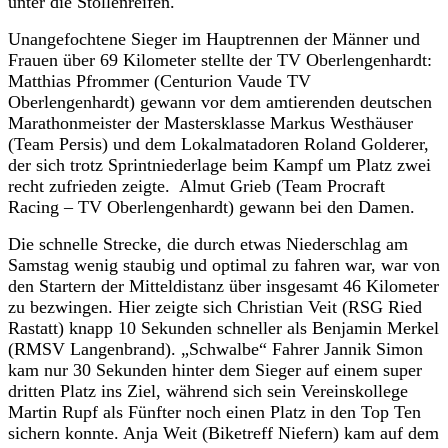
unter die Stollenreifen.
Unangefochtene Sieger im Hauptrennen der Männer und
Frauen über 69 Kilometer stellte der TV Oberlengenhardt:
Matthias Pfrommer (Centurion Vaude TV
Oberlengenhardt) gewann vor dem amtierenden deutschen
Marathonmeister der Mastersklasse Markus Westhäuser
(Team Persis) und dem Lokalmatadoren Roland Golderer,
der sich trotz Sprintniederlage beim Kampf um Platz zwei
recht zufrieden zeigte. Almut Grieb (Team Procraft
Racing – TV Oberlengenhardt) gewann bei den Damen.
Die schnelle Strecke, die durch etwas Niederschlag am
Samstag wenig staubig und optimal zu fahren war, war von
den Startern der Mitteldistanz über insgesamt 46 Kilometer
zu bezwingen. Hier zeigte sich Christian Veit (RSG Ried
Rastatt) knapp 10 Sekunden schneller als Benjamin Merkel
(RMSV Langenbrand). „Schwalbe“ Fahrer Jannik Simon
kam nur 30 Sekunden hinter dem Sieger auf einem super
dritten Platz ins Ziel, während sich sein Vereinskollege
Martin Rupf als Fünfter noch einen Platz in den Top Ten
sichern konnte. Anja Weit (Biketreff Niefern) kam auf dem