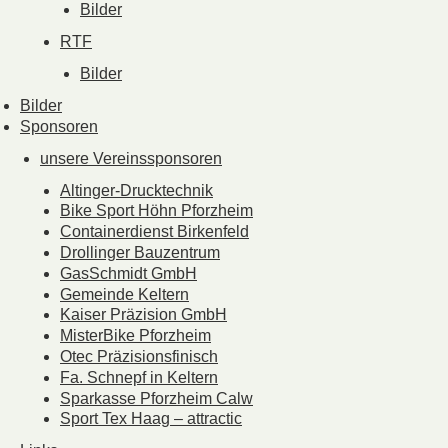
Bilder
RTF
Bilder
Bilder
Sponsoren
unsere Vereinssponsoren
Altinger-Drucktechnik
Bike Sport Höhn Pforzheim
Containerdienst Birkenfeld
Drollinger Bauzentrum
GasSchmidt GmbH
Gemeinde Keltern
Kaiser Präzision GmbH
MisterBike Pforzheim
Otec Präzisionsfinisch
Fa. Schnepf in Keltern
Sparkasse Pforzheim Calw
Sport Tex Haag – attractic