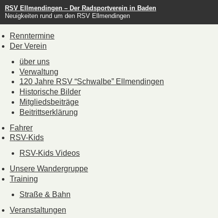
RSV Ellmendingen – Der Radsportverein in Baden
Neuigkeiten rund um den RSV Ellmendingen
Renntermine
Der Verein
über uns
Verwaltung
120 Jahre RSV “Schwalbe” Ellmendingen
Historische Bilder
Mitgliedsbeiträge
Beitrittserklärung
Fahrer
RSV-Kids
RSV-Kids Videos
Unsere Wandergruppe
Training
Straße & Bahn
Veranstaltungen